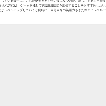
イしている最中に、これが現実世界で何の役に立つのか、虚しさを感じた経験
そんな方には、ゲームを通して英語(他国語)を勉強することをおすすめしたい
公がレベルアップしていくと同時に、自分自身の英語力もまた徐々にレベルア
実感でき、虚しさも多少は緩和されるはずだ。...