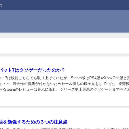
ます
バット7はクソゲーだったのか？
ト7は以前こちらでも取り上げていたが、Steam版はPS4版やXboxOne版と
高い上、過去作の特典が付かないためセール待ちの様子見をしていた。 発売
onやSteamのレビューは荒れに荒れ、シリーズ史上最悪のクソゲーとまで評さ
なかには、明らかにキャ...
で英語を勉強するための３つの注意点