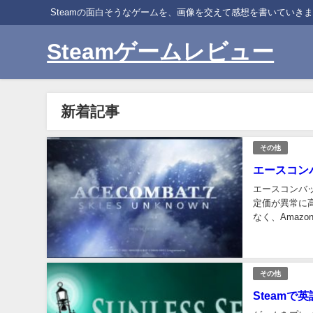
Steamの面白そうなゲームを、画像を交えて感想を書いていき
Steamゲームレビュー
新着記事
その他
エースコン
エースコンバッ
定価が異常に
なく、Amaz
うになった。 
その他
Steam